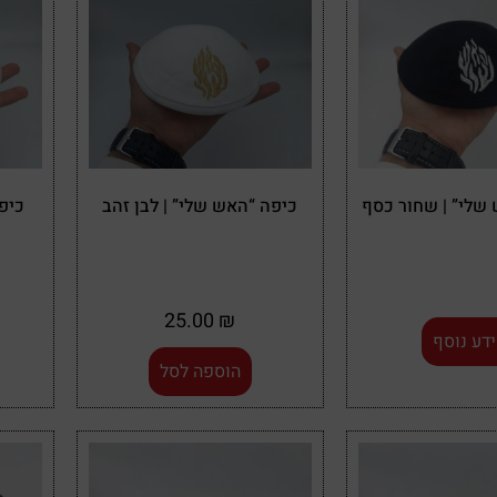
שלי” | שחור כסף
כיפה “האש שלי” | לבן זהב
כיפ
25.00
₪
דע נוסף
הוספה לסל