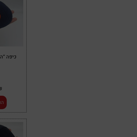
כיפה ”הא
₪
הו