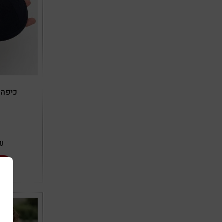
כיפה ס
₪
הו