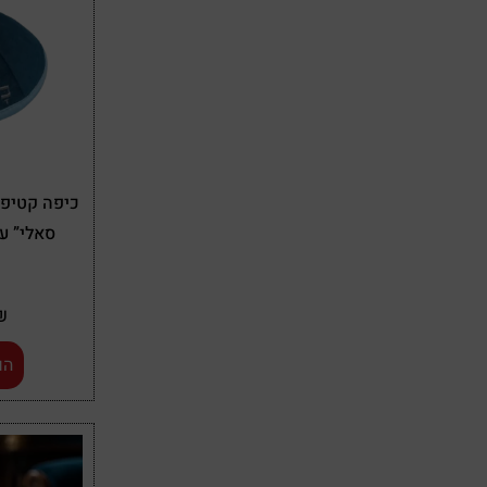
כיפה קטיפה
סאלי” ע
₪
הו