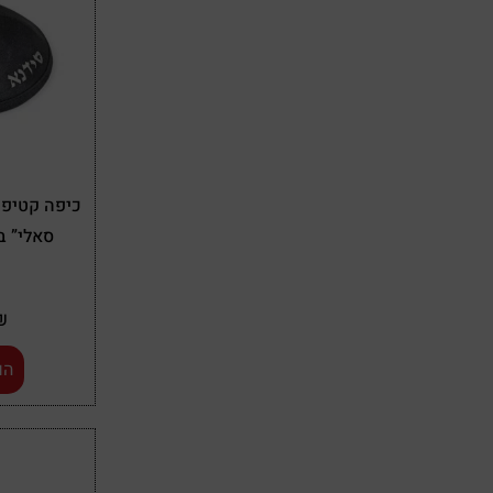
כיפה קטיפה
סאלי” 
₪
הו