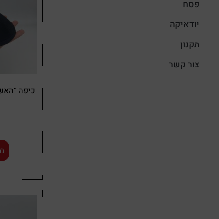
פסח
יודאיקה
תקנון
צור קשר
כיפה “האש 
מי