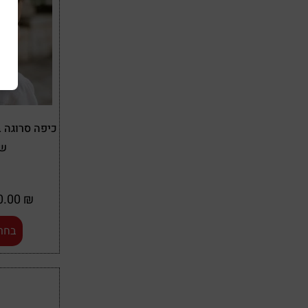
כיפה סרוגה 
שם
50.00
₪
בחר