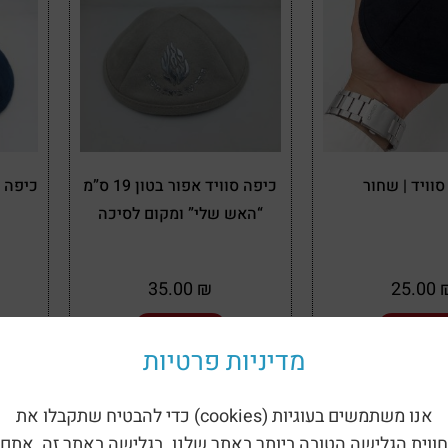
וויד | שחור
כיפה סוויד אפור בטון 19 ס”מ
“האש שלי” ומקום לסיכה
35.00
₪
25.00
ספה לסל
הוספה לסל
מדיניות פרטיות
אנו משתמשים בעוגיות (cookies) כדי להבטיח שתקבלו את
חווית הגלישה הטובה ביותר באתר שלנו. בגלישה באתר זה, אתם