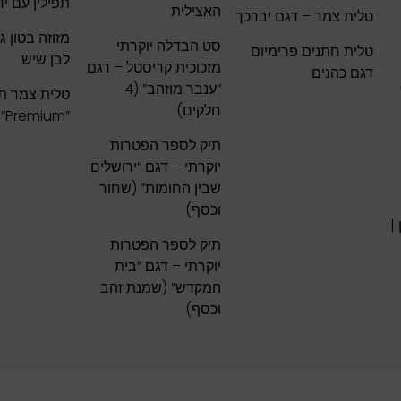
תפילין עם יד
האצילית
טלית צמר – דגם יברכך
סט הבדלה יוקרתי
טלית חתנים פרימיום
לבן שיש
מזכוכית קריסטל – דגם
דגם כהנים
“ענבר מוזהב” (4
טלית צמר ת
חלקים)
”Premium” | דגם ייחודי
תיק לספר הפטרות
יוקרתי – דגם “ירושלים
שבין החומות” (שחור
וכסף)
 |
תיק לספר הפטרות
יוקרתי – דגם “בית
המקדש” (שמנת זהב
וכסף)