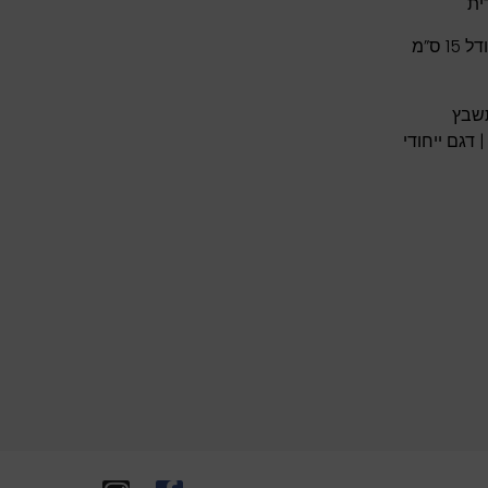
ית
מזוזה בטון גודל 15 ס”מ
שבץ