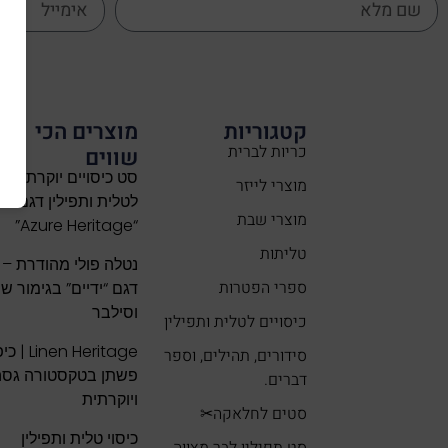
קטגוריות
מוצרים הכי
כריות לברית
שווים
סט כיסויים יוקרתי
מוצרי לייזר
לטלית ותפילין דגם
מוצרי שבת
“Azure Heritage”
טליתות
נטלה פולי מהודרת –
ספרי הפטרות
דגם “ידיים” בגימור ש
וסילבר
כיסויים לטלית ותפילין
Linen Heritage
סידורים, תהילים, וספר
פשתן בטקסטורה גסה
דברים.
ויוקרתית
סטים לחלאקה✂
כיסוי טלית ותפילין
סט תפילין לבר מצווה