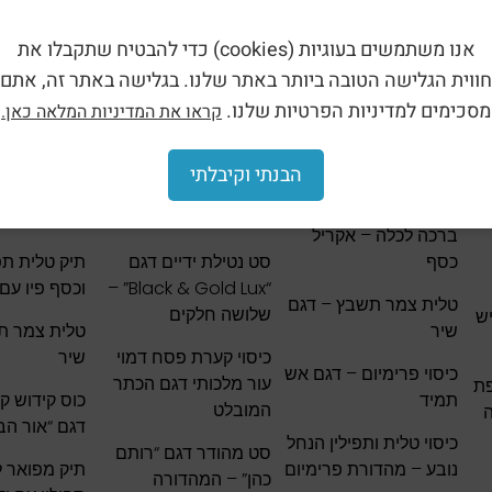
אנו משתמשים בעוגיות (cookies) כדי להבטיח שתקבלו את
חווית הגלישה הטובה ביותר באתר שלנו. בגלישה באתר זה, אתם
מסכימים למדיניות הפרטיות שלנו.
קראו את המדיניות המלאה כאן.
מוצרים חדשים
מוצרים בהנחה
בחירת ה
טלית צמר פרימיום –
סט נטילת ידיים דגם
טלית “מגן ת
הבנתי וקיבלתי
דגם מגן דוד
“Stone White” – יוקרה
בלבן נקי
עם רקמת מגן
ברכה לכלה – אקריל
כסף
סט נטילת ידיים דגם
תיק טלית תפיל
“Black & Gold Lux” –
וכסף פיו עם 
טלית צמר תשבץ – דגם
שלושה חלקים
יש
שיר
טלית צמר ת
כיסוי קערת פסח דמוי
שיר
כיסוי פרימיום – דגם אש
עור מלכותי דגם הכתר
 | כיפת
תמיד
כוס קידוש ק
המובלט
דגם “אור הב
כיסוי טלית ותפילין הנחל
סט מהודר דגם “רותם
נובע – מהדורת פרימיום
תיק מפואר 
כהן” – המהדורה