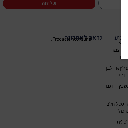
שליחה
שבוע
נראה לאחרונה
Products not found.
שבץ”
פרמיום – 100% צמר
 דוד
ין גוון לבן
ידית
שבץ – דגם
ריסטל חלבי
רכה”
לטלית