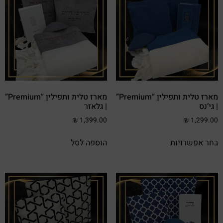
מארז טלית ותפילין ”Premium”
מארז טלית ותפילין ”Premium”
| גי’נס
| גלאזר
₪
1,399.00
₪
1,299.00
בחר אפשרויות
הוספה לסל