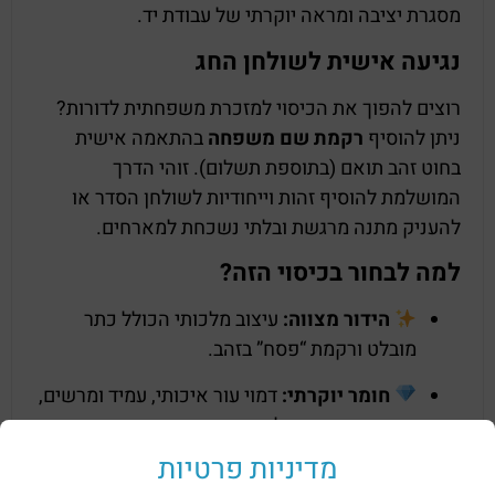
מסגרת יציבה ומראה יוקרתי של עבודת יד.
נגיעה אישית לשולחן החג
רוצים להפוך את הכיסוי למזכרת משפחתית לדורות?
ניתן להוסיף
רקמת שם משפחה
בהתאמה אישית
בחוט זהב תואם (בתוספת תשלום). זוהי הדרך
המושלמת להוסיף זהות וייחודיות לשולחן הסדר או
להעניק מתנה מרגשת ובלתי נשכחת למארחים.
למה לבחור בכיסוי הזה?
הידור מצווה:
עיצוב מלכותי הכולל כתר
מובלט ורקמת “פסח” בזהב.
חומר יוקרתי:
דמוי עור איכותי, עמיד ומרשים,
המעניק מראה של עור אמיתי בגימור נקי.
מדיניות פרטיות
התאמה אישית:
אפשרות להוספת שם