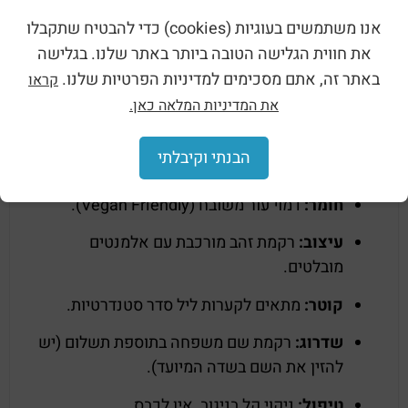
המשפחה ברקמה מקצועית (בתוספת תשלום).
אנו משתמשים בעוגיות (cookies) כדי להבטיח שתקבלו
תחזוקה קלה:
החומר עמיד וקל לניקוי
את חווית הגלישה הטובה ביותר באתר שלנו. בגלישה
במטלית לחה – אידיאלי לסביבת שולחן החג.
באתר זה, אתם מסכימים למדיניות הפרטיות שלנו.
קראו
מתנה מושלמת:
פריט חובה לכל בית יהודי,
את המדיניות המלאה כאן.
מתאים במיוחד כמתנה לחתונה או לחג.
הבנתי וקיבלתי
מפרט טכני:
חומר:
דמוי עור משובח (Vegan Friendly).
עיצוב:
רקמת זהב מורכבת עם אלמנטים
מובלטים.
קוטר:
מתאים לקערות ליל סדר סטנדרטיות.
שדרוג:
רקמת שם משפחה בתוספת תשלום (יש
להזין את השם בשדה המיועד).
טיפול:
ניקוי קל בניגוב, אין לכבס.